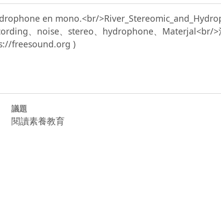
un hydrophone en mono.<br/>River_Stereomic_and_H
eld-recording、noise、stereo、hydrophone、M
議題
閱讀素養教育