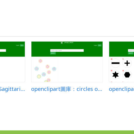
openclipart圖庫：Sagittarius symbol 2
openclipart圖庫：circles of color