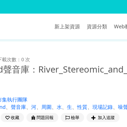
新上架資源
資源分類
We
下載次數：0 次
d聲音庫：River_Stereomic_and_
市集執行團隊
und
、
聲音庫
、
河
、
周圍
、
水
、
生
、
性質
、
現場記錄
、
噪
收藏
問題回報
檢舉
加入追蹤