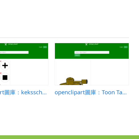
openclipart圖庫：keksschaf-1ceb5ed2
openclipart圖庫：Toon Tank 2