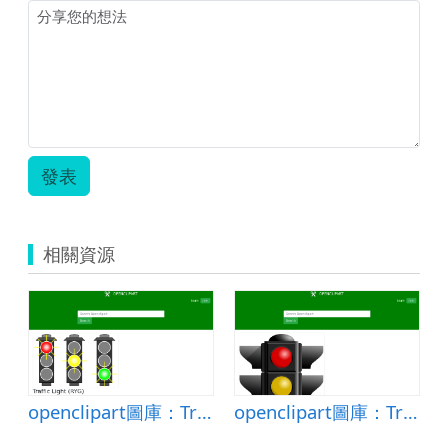
發表
相關資源
openclipart圖庫：Traffic Light (RYG)
openclipart圖庫：Traffic Light