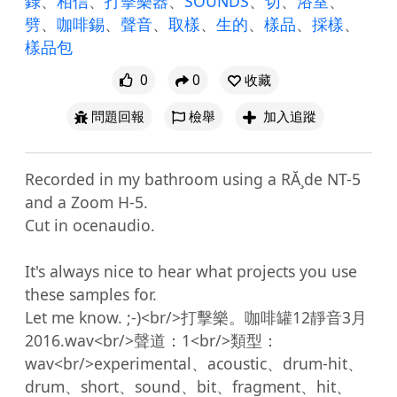
錄
、
相信
、
打擊樂器
、
SOUNDS
、
切
、
浴室
、
劈
、
咖啡錫
、
聲音
、
取樣
、
生的
、
樣品
、
採樣
、
樣品包
0
0
收藏
問題回報
檢舉
加入追蹤
Recorded in my bathroom using a RĂ¸de NT-5 
and a Zoom H-5.

Cut in ocenaudio.

It's always nice to hear what projects you use 
these samples for.

Let me know. ;-)<br/>打擊樂。咖啡罐12靜音3月
2016.wav<br/>聲道：1<br/>類型：
wav<br/>experimental、acoustic、drum-hit、
drum、short、sound、bit、fragment、hit、