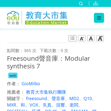
:::
跳到主要內容
:::
點閱數：365 次
下載次數：0 次
Freesound聲音庫：Modular
synthesis 7
web
作者：
GioMilko
推薦者：
教育大市集執行團隊
關鍵字：
freesound
、
聲音庫
、
MD2
、
Q10
、
MXR
、
和
、
VOX
、
失真
、
混響
、
老闆
、