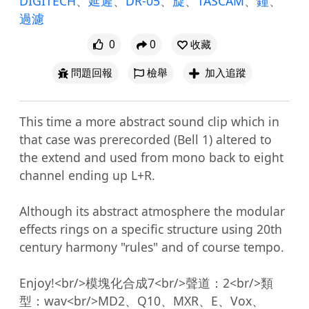
DIGITECH
、
延遲
、
DR-05
、
旋
、
TASCAM
、
鐘
、
過濾
0
0
收藏
問題回報
檢舉
加入追蹤
This time a more abstract sound clip which in 
that case was prerecorded (Bell 1) altered to 
the extend and used from mono back to eight 
channel ending up L+R.

Although its abstract atmosphere the modular 
effects rings on a specific structure using 20th 
century harmony "rules" and of course tempo.

Enjoy!<br/>模塊化合成7<br/>聲道：2<br/>類
型：wav<br/>MD2、Q10、MXR、E、Vox、