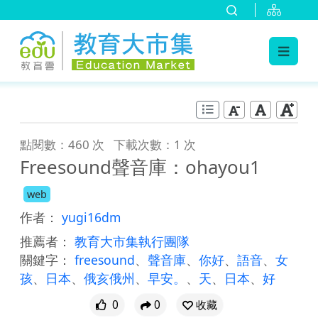
:::
跳到主要內容
:::
點閱數：460 次
下載次數：1 次
Freesound聲音庫：ohayou1
web
作者：
yugi16dm
推薦者：
教育大市集執行團隊
關鍵字：
freesound
、
聲音庫
、
你好
、
語音
、
女
孩
、
日本
、
俄亥俄州
、
早安。
、
天
、
日本
、
好
0
0
收藏