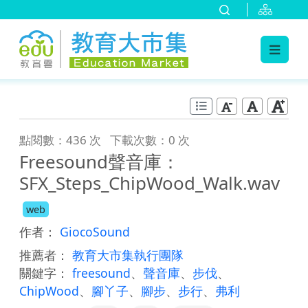
:::
跳到主要內容
:::
點閱數：436 次
下載次數：0 次
Freesound聲音庫：
SFX_Steps_ChipWood_Walk.wav
web
作者：
GiocoSound
推薦者：
教育大市集執行團隊
關鍵字：
freesound
、
聲音庫
、
步伐
、
ChipWood
、
腳丫子
、
腳步
、
步行
、
弗利