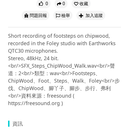
0
0
收藏
問題回報
檢舉
加入追蹤
Short recording of footsteps on chipwood, 
recorded in the Foley studio with Earthworks 
QTC30 microphones.

Stereo, 48kHz, 24 bit.
<br/>SFX_Steps_ChipWood_Walk.wav<br/>聲
道：2<br/>類型：wav<br/>Footsteps、
ChipWood、Foot、Steps、Walk、Foley<br/>步
伐、ChipWood、腳丫子、腳步、步行、弗利
<br/>資料來源：freesound ( 
資訊