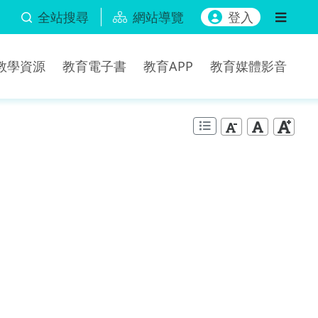
全站搜尋
網站導覽
登入
b教學資源
教育電子書
教育APP
教育媒體影音