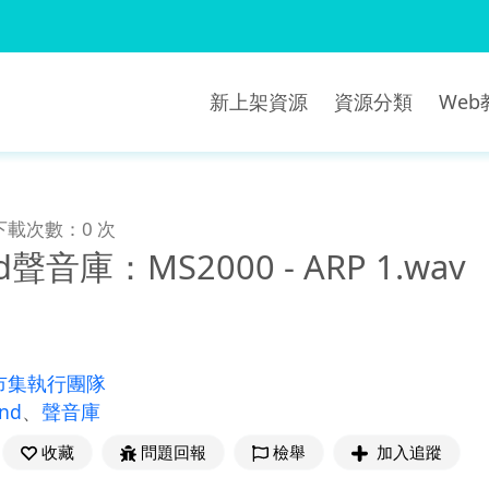
新上架資源
資源分類
We
下載次數：0 次
nd聲音庫：MS2000 - ARP 1.wav
市集執行團隊
und
、
聲音庫
收藏
問題回報
檢舉
加入追蹤