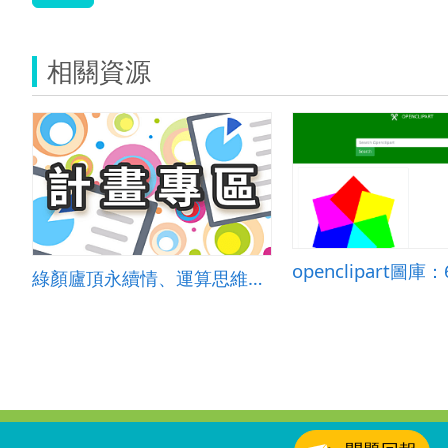
相關資源
綠顏廬頂永續情、運算思維行動學
:::