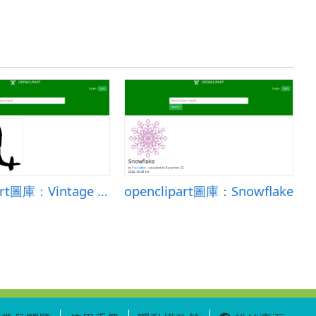
openclipart圖庫：Vintage Scorpio
openclipart圖庫：Snowflake