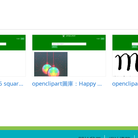
openclipart圖庫：6 squares hexagram
openclipart圖庫：Happy Holidays Card