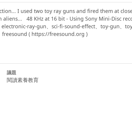
ion... I used two toy ray guns and fired them at close
with aliens...   48 KHz at 16 bit - Using Sony Mini-Dis
s、electronic-ray-gun、sci-fi-sound-effect、toy-g
議題
閱讀素養教育