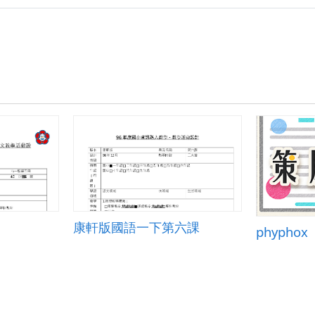
康軒版國語一下第六課
phyphox