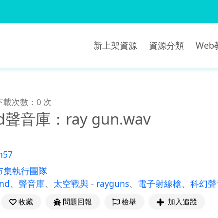
新上架資源
資源分類
We
下載次數：0 次
nd聲音庫：ray gun.wav
n57
市集執行團隊
und
、
聲音庫
、
太空戰與 - rayguns
、
電子射線槍
、
科幻聲
收藏
問題回報
檢舉
加入追蹤