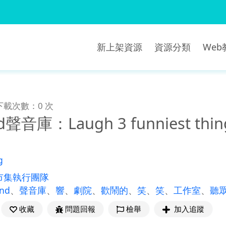
新上架資源
資源分類
We
下載次數：0 次
d聲音庫：Laugh 3 funniest thing
g
市集執行團隊
und
、
聲音庫
、
響
、
劇院
、
歡鬧的
、
笑
、
笑
、
工作室
、
聽
收藏
問題回報
檢舉
加入追蹤