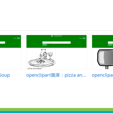
Soup
openclipart圖庫：pizza and wine