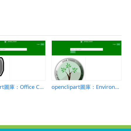
openclipart圖庫：Office Chair
openclipart圖庫：Environment Day