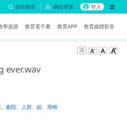
全站搜尋
網站導覽
登入
b教學資源
教育電子書
教育APP
教育媒體影音
 ever.wav
眾
、
劇院
、
人群
、
組
、
滑稽