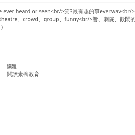
 they've ever heard or seen<br/>笑3最有趣的事ever.wa
udience、theatre、crowd、group、funny<br
議題
閱讀素養教育