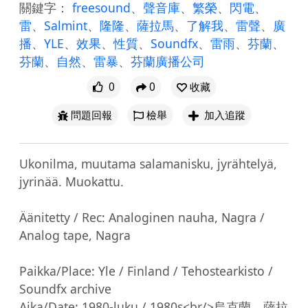
關鍵字：
freesound
、
聲音庫
、
繁榮
、
閃電
、
雷
、
Salmint
、
隆隆
、
薩拉馬
、
了解我
、
雷聲
、
廣
播
、
YLE
、
效果
、
性質
、
Soundfx
、
雷雨
、
芬蘭
、
芬蘭
、
自然
、
雷暴
、
芬蘭廣播公司
0
0
收藏
問題回報
檢舉
加入追蹤
Ukonilma, muutama salamanisku, jyrähtelyä, 
jyrinää. Muokattu.

Äänitetty / Rec: Analoginen nauha, Nagra / 
Analog tape, Nagra

Paikka/Place: Yle / Finland / Tehostearkisto / 
Soundfx archive

Aika/Date: 1980-luku / 1980s<br/>烏克蘭，薩拉