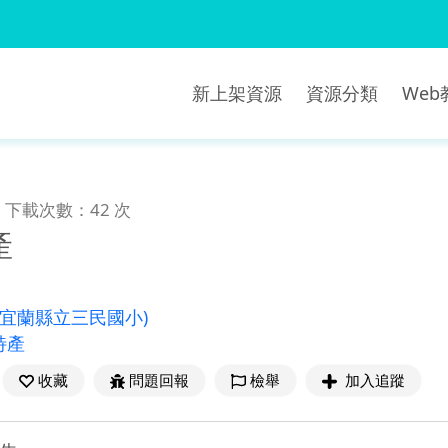
新上架資源
資源分類
We
下載次數：42 次
產
(宜蘭縣立三民國小)
特產
收藏
問題回報
檢舉
加入追蹤