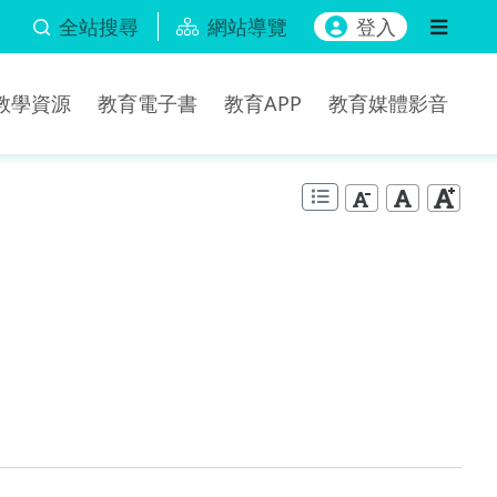
全站搜尋
網站導覽
登入
b教學資源
教育電子書
教育APP
教育媒體影音