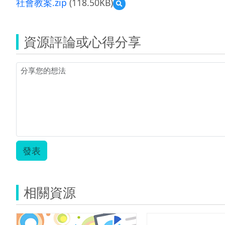
社會教案.zip
(118.50KB)
預
覽
社
會
資源評論或心得分享
教
案.zip
發表
相關資源