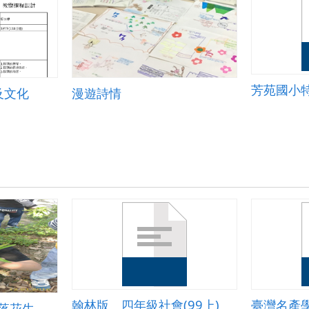
芳苑國小
及文化
漫遊詩情
翰林版＿四年級社會(99上)
臺灣名產
落花生