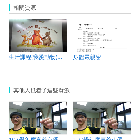
相關資源
家庭的功能
生活課程(我愛動物)及延伸品格教育(自我肯定)繪本閱讀
身體最親密
其他人也看了這些資源
107學年度嘉義市優良教案_自然領域：水溶液的晶生晶逝
107學年度嘉義市優良教案_自然領域：水溶液的晶生晶逝