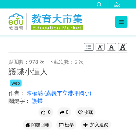
:::
跳到主要內容
:::
點閱數：978 次
下載次數：5 次
護蝶小達人
web
作者：
陳權滿
(嘉義市立港坪國小)
關鍵字：
護蝶
0
0
收藏
問題回報
檢舉
加入追蹤