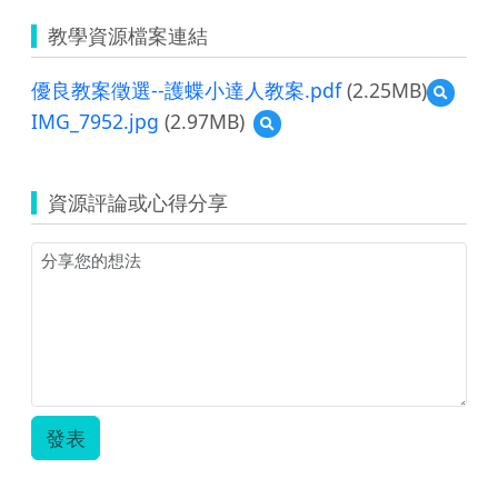
教學資源檔案連結
優良教案徵選--護蝶小達人教案.pdf
(2.25MB)
預
覽
IMG_7952.jpg
(2.97MB)
預
優
覽
良
IMG_7952.jpg
教
案
資源評論或心得分享
徵
選-
-
護
蝶
小
達
人
教
案.pdf
發表