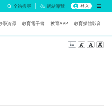
全站搜尋
網站導覽
登入
b教學資源
教育電子書
教育APP
教育媒體影音