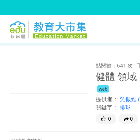
:::
跳到主要內容
:::
點閱數：641 次
健體 領域
web
提供者：
吳振維
關鍵字：
排球
0
0