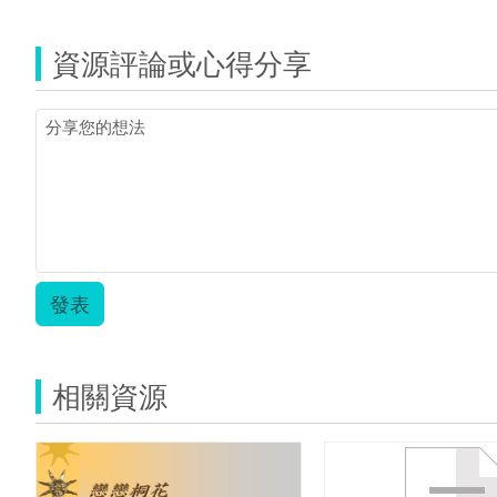
排
球
資源評論或心得分享
教
案.zip
發表
相關資源