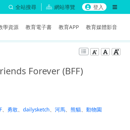
全站搜尋
網站導覽
登入
b教學資源
教育電子書
教育APP
教育媒體影音
iends Forever (BFF)
F
、
勇敢
、
dailysketch
、
河馬
、
熊貓
、
動物園