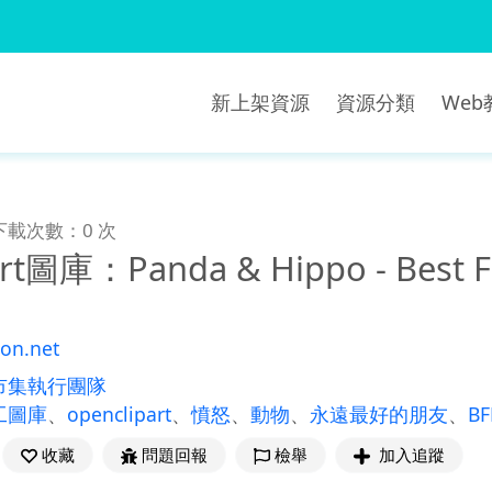
新上架資源
資源分類
We
下載次數：0 次
rt圖庫：Panda & Hippo - Best Fr
ton.net
市集執行團隊
工圖庫
、
openclipart
、
憤怒
、
動物
、
永遠最好的朋友
、
BF
收藏
問題回報
檢舉
加入追蹤