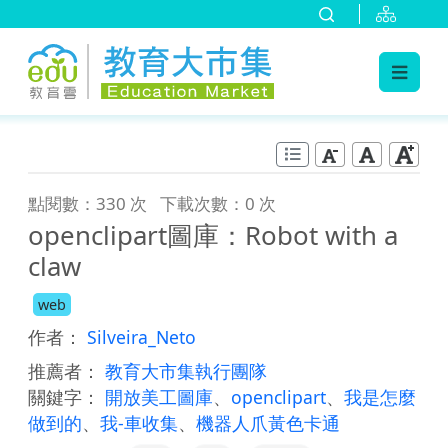
:::
跳到主要內容
:::
點閱數：330 次
下載次數：0 次
openclipart圖庫：Robot with a
claw
web
作者：
Silveira_Neto
推薦者：
教育大市集執行團隊
關鍵字：
開放美工圖庫
、
openclipart
、
我是怎麼
做到的
、
我-車收集
、
機器人爪黃色卡通