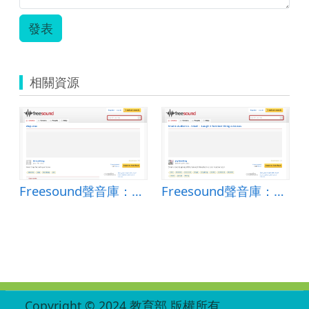
發表
相關資源
Freesound聲音庫：clap.wav
Freesound聲音庫：Laugh 3 funniest thing ever.wav
:::
Copyright © 2024 教育部 版權所有