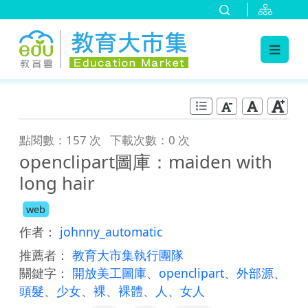
:::
跳到主要內容
:::
點閱數：157 次
下載次數：0 次
openclipart圖庫：maiden with
long hair
web
作者：
johnny_automatic
推薦者：
教育大市集執行團隊
關鍵字：
開放美工圖庫
、
openclipart
、
外部源
、
頭髮
、
少女
、
裸
、
裸體
、
人
、
女人