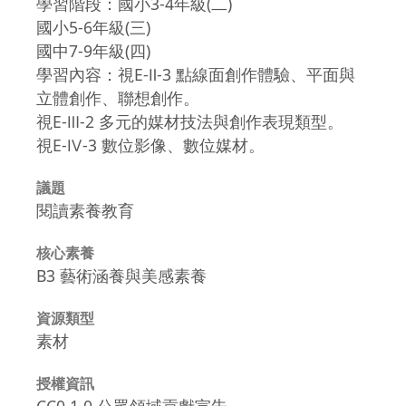
學習階段：國小3-4年級(二)
國小5-6年級(三)
國中7-9年級(四)
學習內容：視E-Ⅱ-3 點線面創作體驗、平面與
立體創作、聯想創作。
視E-Ⅲ-2 多元的媒材技法與創作表現類型。
視E-Ⅳ-3 數位影像、數位媒材。
議題
閱讀素養教育
核心素養
B3 藝術涵養與美感素養
資源類型
素材
授權資訊
CC0 1.0 公眾領域貢獻宣告