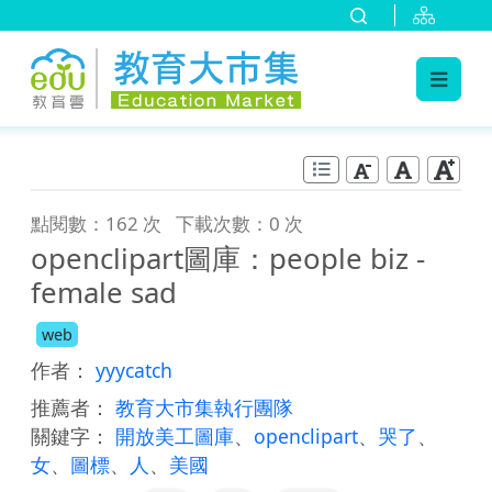
:::
跳到主要內容
:::
點閱數：162 次
下載次數：0 次
openclipart圖庫：people biz -
female sad
web
作者：
yyycatch
推薦者：
教育大市集執行團隊
關鍵字：
開放美工圖庫
、
openclipart
、
哭了
、
女
、
圖標
、
人
、
美國