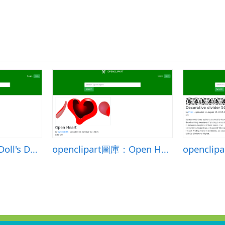
openclipart圖庫：Doll's Day - Hinamatsuri
openclipart圖庫：Open Heart