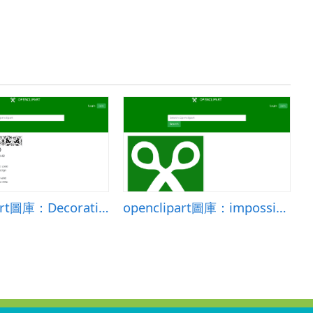
openclipart圖庫：Decorative divider 50
openclipart圖庫：impossible ring of rings