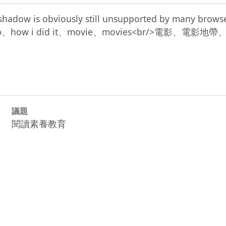
s shadow is obviously still unsupported by many brows
film strip、how i did it、movie、movies<br
議題
閱讀素養教育