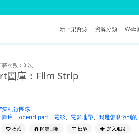
新上架資源
資源分類
We
下載次數：0 次
art圖庫：Film Strip
市集執行團隊
工圖庫
、
openclipart
、
電影
、
電影地帶
、
我是怎麼做到的
收藏
問題回報
檢舉
加入追蹤