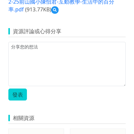
2-25前山國小陳怡君-互動教學-生活中的百分
率.pdf
(913.77KB)
預
覽
2-
25
資源評論或心得分享
前
山
國
小
陳
怡
君-
互
動
教
學-
發表
生
活
中
的
相關資源
百
分
率.pdf