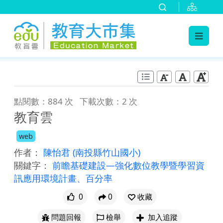
:::
跳到主要內容
:::
點閱數：884 次
下載次數：2 次
教育雲
web
作者：
陳怡君
(南投縣竹山國小)
關鍵字：
前瞻基礎建設—強化數位教學暨學習資
訊應用環境計畫、百分率
0
0
收藏
問題回報
檢舉
加入追蹤