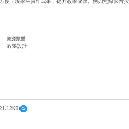
方便呈現學生實作成果，提升教學成效。例如無線影音投
資源類型
教學設計
21.12KB)
預
覽
1-
48