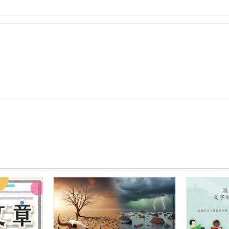
集
集
國
中
曾
豐
年
—
輔
助
教
學
—
熱
量
與
比
熱.pdf