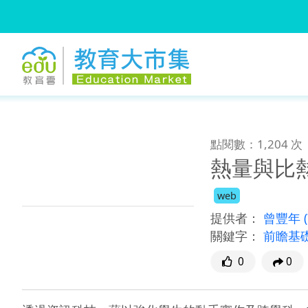
:::
跳到主要內容
:::
點閱數：1,204 次
熱量與比
web
提供者：
曾豐年
關鍵字：
前瞻基
0
0