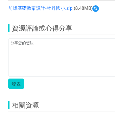
前瞻基礎教案設計-牡丹國小.zip
(8.48MB)
預
覽
前
瞻
資源評論或心得分享
基
礎
教
案
設
計-
牡
丹
國
小.zip
發表
相關資源