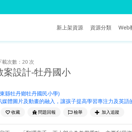
新上架資源
資源分類
We
下載次數：20 次
教案設計-牡丹國小
屏東縣牡丹鄉牡丹國民小學)
訊媒體圖片及動畫的融入，讓孩子提高學習專注力及英語
收藏
問題回報
檢舉
加入追蹤