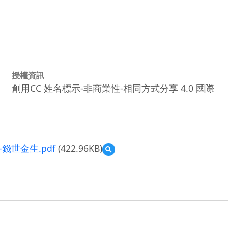
授權資訊
創用CC 姓名標示-非商業性-相同方式分享 4.0 國際
世金生.pdf
(422.96KB)
預
覽
前
瞻
計
畫
教
案
設