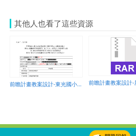
其他人也看了這些資源
前瞻計畫教案設計-東光國小林鼎盛老師-防火滅火
:::