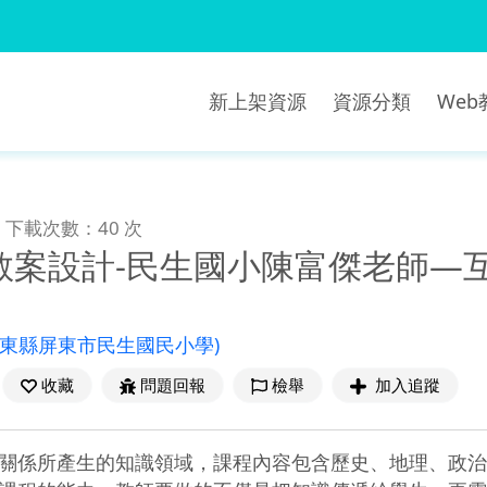
新上架資源
資源分類
We
下載次數：40 次
教案設計-民生國小陳富傑老師—
屏東縣屏東市民生國民小學)
收藏
問題回報
檢舉
加入追蹤
關係所產生的知識領域，課程內容包含歷史、地理、政治