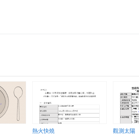
計-
民
生
國
小
陳
富
傑
老
師
—
互
動
教
學
—
錢
世
金
生.pdf
熱火快燒
觀測太陽