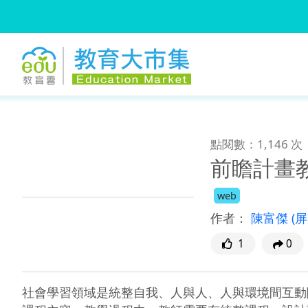
:::
跳到主要內容
:::
點閱數：1,146 次
前瞻計畫
web
作者：
陳富傑
(
1
0
社會學習領域是統整自我、人與人、人與環境間互動