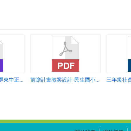
前瞻計畫教案設計-屏東中正國中張淑貞老師-互動教學-基本手縫之Kahoot真好玩
前瞻計畫教案設計-民生國小陳富傑老師&mdash;進階(創新)教學&mdash;Computational Thinking＆ Coding - scratch初階課程
三年級社