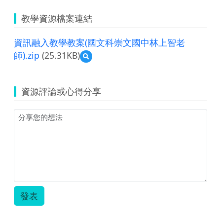
教學資源檔案連結
資訊融入教學教案(國文科崇文國中林上智老
師).zip
(25.31KB)
預
覽
資
訊
資源評論或心得分享
融
入
教
學
教
案
(國
文
科
崇
文
發表
國
中
林