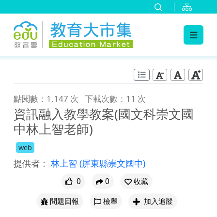
:::
跳到主要內容
:::
點閱數：1,147 次
下載次數：11 次
資訊融入教學教案(國文科崇文國
中林上智老師)
web
提供者：
林上智
(屏東縣崇文國中)
0
0
收藏
問題回報
檢舉
加入追蹤