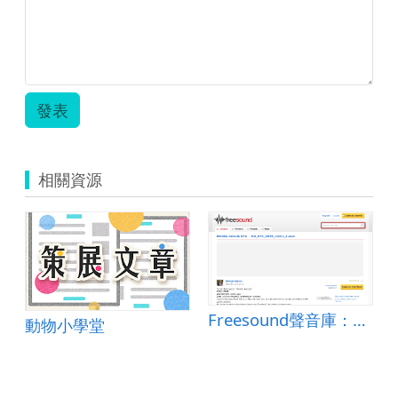
發表
相關資源
o plucked.wav
Freesound聲音庫：MA_SFX_SNES_Coins_2.wav
動物小學堂