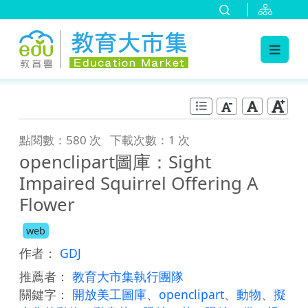
:::
跳到主要內容
:::
點閱數：580 次
下載次數：1 次
openclipart圖庫：Sight
Impaired Squirrel Offering A
Flower
web
作者：
GDJ
推薦者：
教育大市集執行團隊
關鍵字：
開放美工圖庫
、
openclipart
、
動物
、
擬