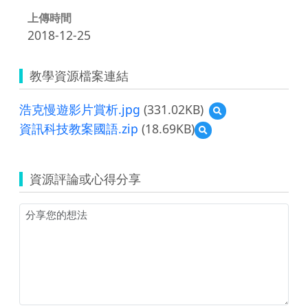
上傳時間
2018-12-25
教學資源檔案連結
浩克慢遊影片賞析.jpg
(331.02KB)
預
覽
資訊科技教案國語.zip
(18.69KB)
預
浩
覽
克
資
慢
訊
遊
資源評論或心得分享
科
影
技
片
教
賞
案
析.jpg
國
語.zip