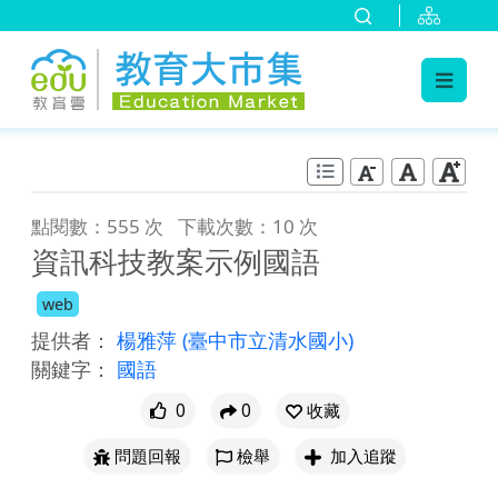
:::
跳到主要內容
:::
點閱數：555 次
下載次數：10 次
資訊科技教案示例國語
web
提供者：
楊雅萍
(臺中市立清水國小)
關鍵字：
國語
0
0
收藏
問題回報
檢舉
加入追蹤