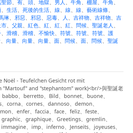
萬聖節
、
有
、
頭
、
地獄
、
男人
、
牛角
、
棚屋
、
牛角
、
頭
、
生活
、
死後的生活
、
線
、
線
、
線
、
藝術線條
、
馬琳
、
邪惡
、
邪惡
、
惡毒
、
人
、
吉祥物
、
吉祥物
、
吉
上市
、
父親
、
紅色
、
紅
、
紅
、
紅
、
問候
、
聖誕老人
、
子
、
滑稽
、
滑稽
、
不愉快
、
符號
、
符號
、
符號
、
護
量
、
向量
、
向量
、
向量
、
面
、
問候
、
面
、
問候
、
聖誕
 Noël - Teufelchen Gesicht rot mit 
 from "Martouf" and "stephantom" work)<br/>與聖誕老
babbo、berretto、Bild、bonnet、buone、
ics、corna、cornes、dannoso、demon、
mon、enfer、faccia、face、feliz、feste、
k、graphic、graphique、Greetings、gremlin、
mmagine、imp、inferno、Jenseits、joyeuses、