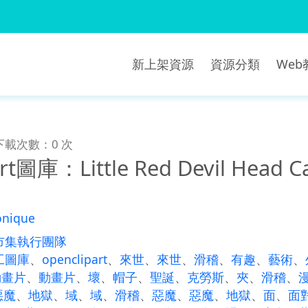
新上架資源
資源分類
We
下載次數：0 次
rt圖庫：Little Red Devil Head Ca
onique
市集執行團隊
工圖庫
、
openclipart
、
來世
、
來世
、
滑稽
、
有趣
、
藝術
、
動畫片
、
動畫片
、
壞
、
帽子
、
聖誕
、
克勞斯
、
夾
、
滑稽
、
惡魔
、
地獄
、
域
、
域
、
滑稽
、
惡魔
、
惡魔
、
地獄
、
面
、
面