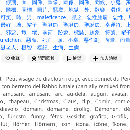
稽
、
假期
、
面
、
圖像
、
圖像
、
圖像
、
圖像
、
問候
、
小鬼
、
標
、
圖標
、
圖標
、
圖片
、
惡魔
、
地獄
、
外
、
歡樂
、
滑稽
、
、
可笑
、
時
、
男
、
maleficence
、
邪惡
、
惡性腫瘤
、
惡性
、
、
最好
、
壞
、
帽子
、
聖誕節
、
聖誕節
、
聖誕節
、
幸運符
、
但
、
邪惡
、
壞
、
壞
、
季節
、
跡象
、
標誌
、
跡象
、
符號
、
帽
eufelchen
、
惡魔
、
死亡
、
頭
、
不幸
、
惡作劇
、
向量
、
向
聖誕老人
、
機智
、
標記
、
生病
、
生病
收藏
問題回報
檢舉
加入追蹤
 - Petit visage de diablotin rouge avec bonnet du Père
so con berretto del Babbo Natale (partially remixed
usant、amüsant、art、au-delà、auguri、avatar、
ivo、chapeau、Christmas、Claus、clip、Comic、com
o、diavolo、domain、domaine、drollig、Dämonen、dé
to、funesto、funny、fêtes、Gesicht、grafica、Grafi
ut、Hörner、Hörnern、icon、icona、icône、Ikone、i