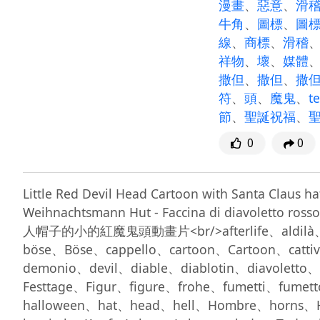
漫畫
、
惡意
、
滑
牛角
、
圖標
、
圖
線
、
商標
、
滑稽
祥物
、
壞
、
媒體
撒但
、
撒但
、
撒
符
、
頭
、
魔鬼
、
t
節
、
聖誕祝福
、
0
0
Little Red Devil Head Cartoon with Santa Claus hat
Weihnachtsmann Hut - Faccina di diavoletto ros
人帽子的小的紅魔鬼頭動畫片<br/>afterlife、aldilà、am
böse、Böse、cappello、cartoon、Cartoon、catt
demonio、devil、diable、diablotin、diavolett
Festtage、Figur、figure、frohe、fumetti、fumet
halloween、hat、head、hell、Hombre、horns、H