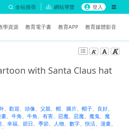
全站搜尋
網站導覽
登入
b教學資源
教育電子書
教育APP
教育媒體影音
rtoon with Santa Claus hat
外
、
歡迎
、
頭像
、
父親
、
帽
、
圖片
、
帽子
、
良好
、
漫畫
、
牛角
、
牛角
、
有害
、
惡魔
、
惡魔
、
魔鬼
、
魔
對
、
幸福
、
節日
、
季節
、
人物
、
數字
、
快活
、
漫畫
、