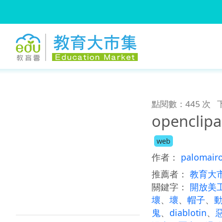
:::
跳到主要內容
:::
點閱數：445 次
openclipa
web
作者：
palomair
推薦者：
教育大
關鍵字：
開放美
壞
、
壞
、
帽子
、
鬼
、
diablotin
、