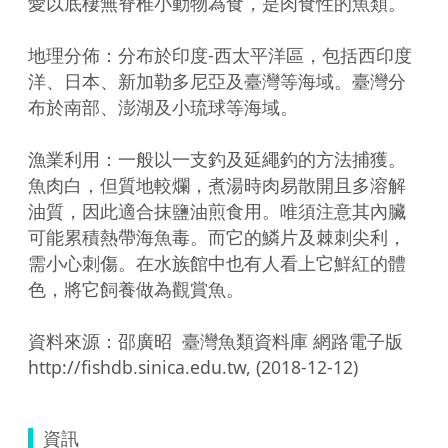
愛以底棲無脊椎小動物為食，是肉食性的魚類。

地理分佈：分布於印度-西太平洋區，包括西印度
洋、日本、新加勒多尼亞及臺灣等海域。臺灣分
布於南部、澎湖及小琉球等海域。

漁業利用：一般以一支釣及延繩釣的方法捕獲。
魚肉白，但質地較爛，煮湯時肉易散開且多溶解
油質，因此適合抹鹽油煎食用。唯須注意其內臟
可能累積熱帶海魚毒。而它的鱗片及棘刺尖利，
需小心刺傷。在水族館中也有人看上它鮮紅的體
色，將它飼養做為觀賞魚。

資料來源：邵廣昭  臺灣魚類資料庫 網路電子版  
http://fishdb.sinica.edu.tw, (2018-12-12)
資訊