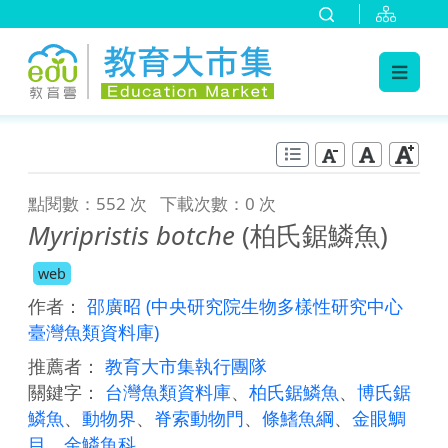
:::
跳到主要內容
:::
點閱數：552 次
下載次數：0 次
Myripristis botche
(柏氏鋸鱗魚)
web
作者：
邵廣昭
(中央研究院生物多樣性研究中心
臺灣魚類資料庫)
推薦者：
教育大市集執行團隊
關鍵字：
台灣魚類資料庫
、
柏氏鋸鱗魚
、
博氏鋸
鱗魚
、
動物界
、
脊索動物門
、
條鰭魚綱
、
金眼鯛
目
、
金鱗魚科