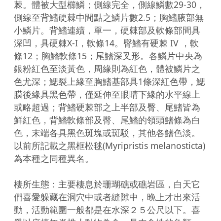
棘。體被大型櫛鱗；側線完全，側線鱗數29-30，
側線至背鰭硬棘中間點之鱗片數2.5；胸鰭腋部無
小鱗片。背鰭連續，單一，硬棘部及軟條部間具
深凹，具硬棘X-I，軟條14。臀鰭有硬棘 IV ，軟
條12；胸鰭軟條15；尾鰭深叉形。各鱗片中央為
銀粉紅色至淡黃色，周緣則為紅色，體被鱗片之
色尤深；鰓裂上緣至胸鰭基部具1條深紅色帶，鰓
膜後緣具黑色帶，僅延伸至眼睛下緣的水平線上
或略超過；背鰭硬棘部之上半部及臀、尾鰭皆為
鮮紅色，背鰭軟條部及臀、尾鰭的領頭鰭條為白
色，末端各具黑色斑塊或斑駁，其他各鰭色淡。
以前所記載之黑框松毬(Myripristis melanosticta)
為本種之同種異名。

棲所生態：主要棲息於珊瑚礁或礁岩區，白天它
們喜愛躲藏在洞穴中或者縫隙中，晚上才出來活
動，活動範圍一般都是在水深２５公尺以下。喜