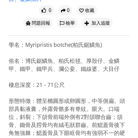
0
0
收藏
問題回報
檢舉
加入追蹤
學名：Myripristis botche(柏氏鋸鱗魚)

俗名：博氏鋸鱗魚、柏氏松毬、厚殼仔、金鱗
甲、鐵甲、鐵甲兵、瀾公妾、鐵線婆、大目仔

棲息深度：21 - 71公尺

形態特徵：體呈橢圓形或卵圓形，中等側扁。頭
部具黏液囊，外露骨骼多有脊紋。眼大。口端
位，斜裂；下頜骨前端外側有2對頜聯合齒；頜
骨、鋤骨及腭骨均有絨毛狀群齒。前鰓蓋骨後下
角無強棘；鰓蓋骨及下眼眶骨均有強弱不一的硬