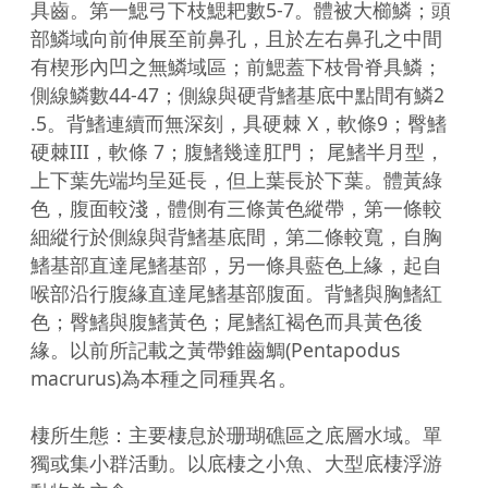
具齒。第一鰓弓下枝鰓耙數5-7。體被大櫛鱗；頭
部鱗域向前伸展至前鼻孔，且於左右鼻孔之中間
有楔形內凹之無鱗域區；前鰓蓋下枝骨脊具鱗；
側線鱗數44-47；側線與硬背鰭基底中點間有鱗2 
.5。背鰭連續而無深刻，具硬棘 X，軟條9；臀鰭
硬棘III，軟條 7；腹鰭幾達肛門； 尾鰭半月型，
上下葉先端均呈延長，但上葉長於下葉。體黃綠
色，腹面較淺，體側有三條黃色縱帶，第一條較
細縱行於側線與背鰭基底間，第二條較寬，自胸
鰭基部直達尾鰭基部，另一條具藍色上緣，起自
喉部沿行腹緣直達尾鰭基部腹面。背鰭與胸鰭紅
色；臀鰭與腹鰭黃色；尾鰭紅褐色而具黃色後
緣。以前所記載之黃帶錐齒鯛(Pentapodus 
macrurus)為本種之同種異名。

棲所生態：主要棲息於珊瑚礁區之底層水域。單
獨或集小群活動。以底棲之小魚、大型底棲浮游