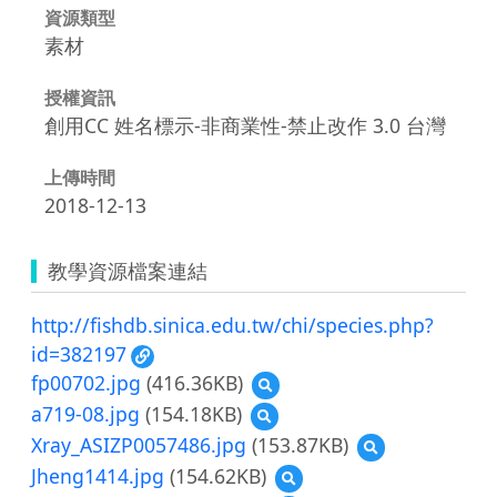
資源類型
素材
授權資訊
創用CC 姓名標示-非商業性-禁止改作 3.0 台灣
上傳時間
2018-12-13
教學資源檔案連結
http://fishdb.sinica.edu.tw/chi/species.php?
id=382197
fp00702.jpg
(416.36KB)
預
覽
a719-08.jpg
(154.18KB)
預
fp00702.jpg
覽
Xray_ASIZP0057486.jpg
(153.87KB)
預
a719-
覽
Jheng1414.jpg
(154.62KB)
預
08.jpg
Xray_ASIZP005748