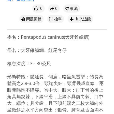
0
0
收藏
問題回報
檢舉
加入追蹤
學名：Pentapodus caninus(犬牙錐齒鯛)

俗名：犬牙錐齒鯛、紅尾冬仔

棲息深度：3 - 30公尺

形態特徵：體延長，側扁，略呈魚雷型；體長為
體高之2.9-3.0倍；頭端尖細，頭背幾成直線，兩
眼間隔區不隆突。吻中大。眼大；眶下骨的後上
角具無銳棘，下緣平滑，上緣不具前向棘。口中
大，端位；具犬齒，且下頜前端之二枚犬齒向外
呈微斜之水平方向突出；鋤骨、腭骨及舌面均不