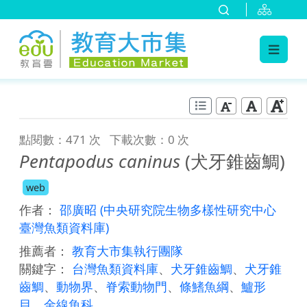
:::
跳到主要內容
:::
點閱數：471 次
下載次數：0 次
Pentapodus caninus
(犬牙錐齒鯛)
web
作者：
邵廣昭
(中央研究院生物多樣性研究中心
臺灣魚類資料庫)
推薦者：
教育大市集執行團隊
關鍵字：
台灣魚類資料庫
、
犬牙錐齒鯛
、
犬牙錐
齒鯛
、
動物界
、
脊索動物門
、
條鰭魚綱
、
鱸形
目
、
金線魚科