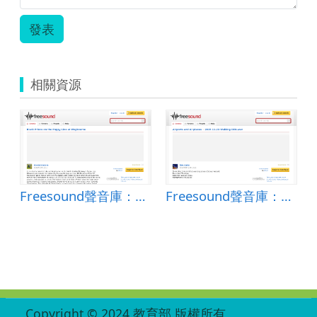
發表
相關資源
Freesound聲音庫：Black Prince on the Poppy Line at Weybourne
Freesound聲音庫：2015-11-23 Walking DEN.wav
:::
Copyright © 2024 教育部 版權所有