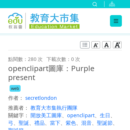
:::
跳到主要內容
:::
點閱數：280 次
下載次數：0 次
openclipart圖庫：Purple
present
web
作者：
secretlondon
推薦者：
教育大市集執行團隊
關鍵字：
開放美工圖庫
、
openclipart
、
生日
、
弓
、
聖誕
、
禮品
、
當下
、
紫色
、
混音
、
聖誕節
、