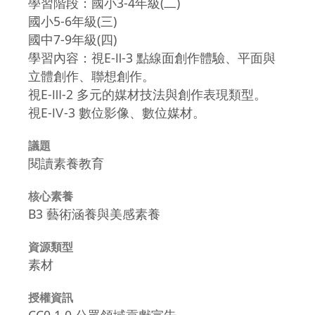
學習階段：國小3-4年級(二)
國小5-6年級(三)
國中7-9年級(四)
學習內容：視E-Ⅱ-3 點線面創作體驗、平面與
立體創作、聯想創作。
視E-Ⅲ-2 多元的媒材技法與創作表現類型。
視E-Ⅳ-3 數位影像、數位媒材。
議題
閱讀素養教育
核心素養
B3 藝術涵養與美感素養
資源類型
素材
授權資訊
CC0 1.0 公眾領域貢獻宣告