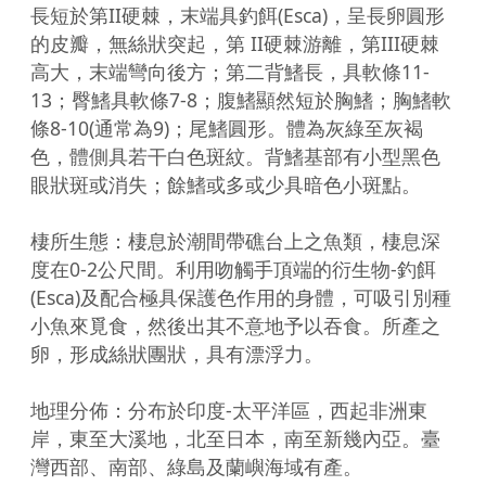
長短於第II硬棘，末端具釣餌(Esca)，呈長卵圓形
的皮瓣，無絲狀突起，第 II硬棘游離，第III硬棘
高大，末端彎向後方；第二背鰭長，具軟條11-
13；臀鰭具軟條7-8；腹鰭顯然短於胸鰭；胸鰭軟
條8-10(通常為9)；尾鰭圓形。體為灰綠至灰褐
色，體側具若干白色斑紋。背鰭基部有小型黑色
眼狀斑或消失；餘鰭或多或少具暗色小斑點。

棲所生態：棲息於潮間帶礁台上之魚類，棲息深
度在0-2公尺間。利用吻觸手頂端的衍生物-釣餌
(Esca)及配合極具保護色作用的身體，可吸引別種
小魚來覓食，然後出其不意地予以吞食。所產之
卵，形成絲狀團狀，具有漂浮力。

地理分佈：分布於印度-太平洋區，西起非洲東
岸，東至大溪地，北至日本，南至新幾內亞。臺
灣西部、南部、綠島及蘭嶼海域有產。
