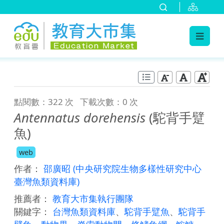
:::
跳到主要內容
:::
點閱數：322 次
下載次數：0 次
Antennatus dorehensis
(駝背手躄
魚)
web
作者：
邵廣昭
(中央研究院生物多樣性研究中心
臺灣魚類資料庫)
推薦者：
教育大市集執行團隊
關鍵字：
台灣魚類資料庫
、
駝背手躄魚
、
駝背手