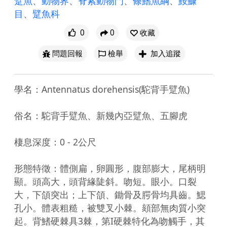
躄魚
、
動物界
、
脊索動物門
、
條鰭魚綱
、
鮟鱇
目
、
躄魚科
0
0
收藏
問題回報
檢舉
加入追蹤
學名：Antennatus dorehensis(駝背手躄魚)

俗名：駝背手躄魚、新幾內亞躄魚、五腳虎

棲息深度：0 - 2公尺

形態特徵：體側扁，卵圓形，腹部膨大，尾柄明
顯。頭高大，頭背緣陡斜。吻短。眼小。口裂
大，下頜突出；上下頜、鋤骨及腭骨均具齒。鰓
孔小。體表粗糙，被雙叉小棘。頦部無肉質小突
起。背鰭硬棘具3棘，第I硬棘特化為吻觸手，其