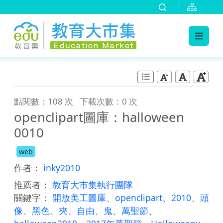
:::
跳到主要內容
:::
點閱數：108 次
下載次數：0 次
openclipart圖庫：halloween
0010
web
作者：
inky2010
推薦者：
教育大市集執行團隊
關鍵字：
開放美工圖庫
、
openclipart
、
2010
、
頭
像
、
黑色
、
夾
、
自由
、
鬼
、
萬聖節
、