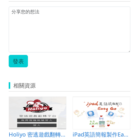
發表
相關資源
elis (棘鬼頭刀)
Holiyo 密逃遊戲翻轉平台
iPad英語簡報製作Easy Go