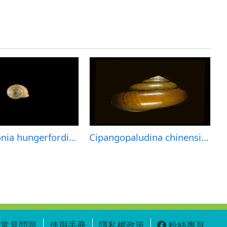
Aphanoconia hungerfordianum hainanensis (海南虫昌蝸牛)
Cipangopaludina chinensis (圓田螺)
C
常見問題
使用手冊
隱私權政策
粉絲專頁