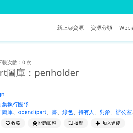
新上架資源
資源分類
We
下載次數：0 次
art圖庫：penholder
gn
市集執行團隊
工圖庫
、
openclipart
、
書
、
綠色
、
持有人
、
對象
、
辦公室
收藏
問題回報
檢舉
加入追蹤