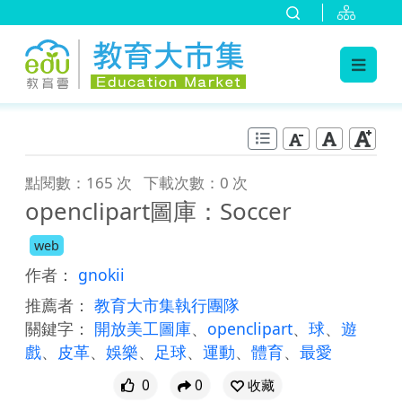
:::
跳到主要內容
:::
點閱數：165 次
下載次數：0 次
openclipart圖庫：Soccer
web
作者：
gnokii
推薦者：
教育大市集執行團隊
關鍵字：
開放美工圖庫
、
openclipart
、
球
、
遊
戲
、
皮革
、
娛樂
、
足球
、
運動
、
體育
、
最愛
0
0
收藏