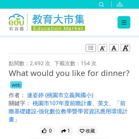
:::
跳到主要內容
:::
點閱數：2,692 次
下載次數：154 次
What would you like for dinner?
web
作者：
連姿婷
(桃園市立義興國小)
關鍵字：
桃園市107年度前瞻計畫
、
英文
、
「前
瞻基礎建設-強化數位教學暨學習資訊應用環境計
畫」
0
1
收藏