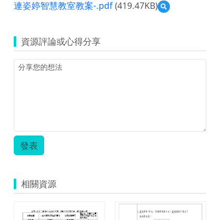
連姿婷智慧教室教案-.pdf
(419.47KB)
預
覽
連
姿
資源評論或心得分享
婷
智
慧
教
室
教
案-.pdf
發表
相關資源