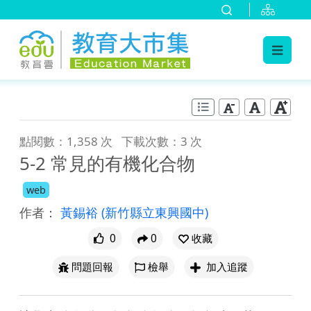
:::
跳到主要內容
:::
點閱數：1,358 次
下載次數：3 次
5-2 常見的有機化合物
web
作者：
黃錫裕
(新竹縣立東興國中)
0
0
收藏
問題回報
檢舉
加入追蹤