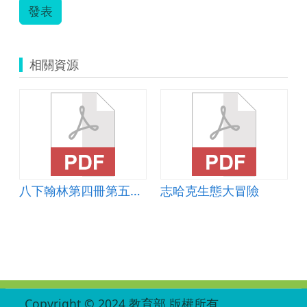
發表
相關資源
八下翰林第四冊第五課教案
志哈克生態大冒險
:::
Copyright © 2024 教育部 版權所有