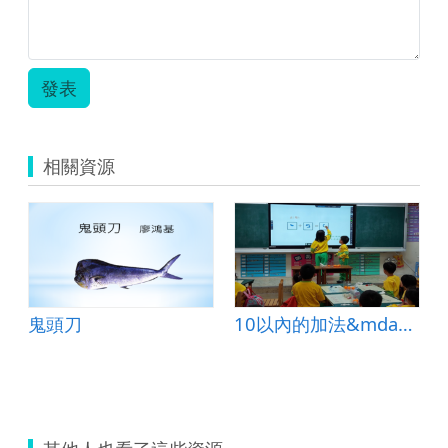
級
網
凌
4
(102
路
_3-
年
年).odt
霸
4
級
凌
年
(102
發表
_3-
級
年).odt
4
(102
年
年).ods
級
相關資源
(102
年).jpg
鬼頭刀
10以內的加法&mdash;併加型