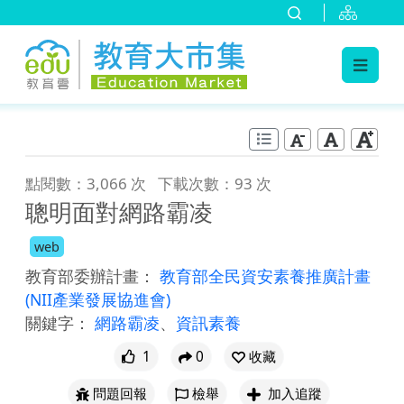
:::
跳到主要內容
:::
點閱數：3,066 次
下載次數：93 次
聰明面對網路霸凌
web
教育部委辦計畫：
教育部全民資安素養推廣計畫
(NII產業發展協進會)
關鍵字：
網路霸凌
、
資訊素養
1
0
收藏
問題回報
檢舉
加入追蹤