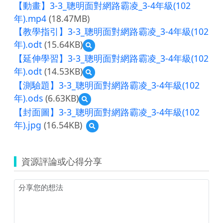
【動畫】3-3_聰明面對網路霸凌_3-4年級(102
年).mp4
(18.47MB)
【教學指引】3-3_聰明面對網路霸凌_3-4年級(102
年).odt
(15.64KB)
預
覽
【延伸學習】3-3_聰明面對網路霸凌_3-4年級(102
【教
年).odt
(14.53KB)
預
學
覽
指
【測驗題】3-3_聰明面對網路霸凌_3-4年級(102
【延
引】
年).ods
(6.63KB)
預
伸
3-
覽
學
【封面圖】3-3_聰明面對網路霸凌_3-4年級(102
3_
【測
習】
聰
年).jpg
(16.54KB)
預
驗
3-
明
覽
題】
3_
面
【封
3-
聰
對
面
3_
明
網
資源評論或心得分享
圖】
聰
面
路
3-
明
對
霸
3_
面
網
凌
聰
對
路
_3-
明
網
霸
4
面
路
凌
年
對
霸
_3-