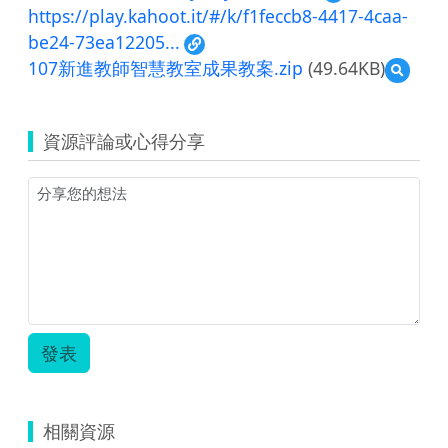
https://play.kahoot.it/#/k/f1feccb8-4417-4caa-
be24-73ea12205...
107新進教師智慧教室成果教案.zip
(49.64KB)
預
覽
107
新
資源評論或心得分享
進
教
師
智
慧
教
室
成
果
教
案.zip
發表
相關資源