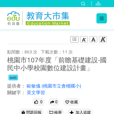
:::
跳到主要內容
:::
點閱數：863 次
下載次數：11 次
桃園市107年度「前瞻基礎建設-國
民中小學校園數位建設計畫」
web
提供者：
歐敏儀
(桃園市立會稽國小)
關鍵字：
英文學習
0
0
收藏
問題回報
檢舉
加入追蹤