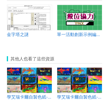
內的數
金字塔之謎
單一活動創新示例編號：聽說讀寫 2024-006
其他人也看了這些資源
夢想中的寵物
學艾瑞卡爾自製色紙-夢想中的寵物
學艾瑞卡爾自製色紙-夢想中的寵物