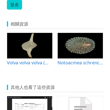
發表
相關資源
icolor (金黃海菊蛤)
Volva volva volva (長菱角螺)
Notoacmea schrenckii schrenckii (花青螺)
其他人也看了這些資源