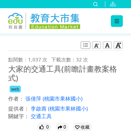
:::
跳到主要內容
:::
點閱數：1,037 次
下載次數：32 次
大家的交通工具(前瞻計畫教案格
式)
web
作者：
張倩萍
(桃園市果林國小)
提供者：
李啟壽
(桃園市果林國小)
關鍵字：
交通工具
0
0
收藏