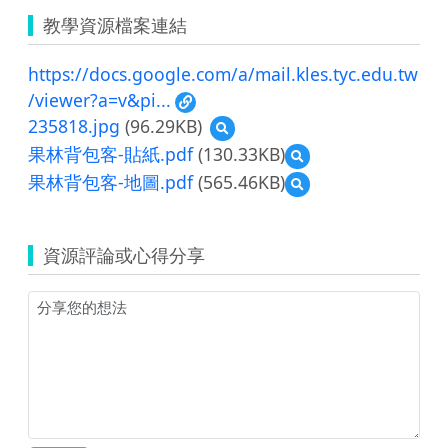
教學資源檔案連結
https://docs.google.com/a/mail.kles.tyc.edu.tw
/viewer?a=v&pi...
235818.jpg
(96.29KB)
預
覽
果林背包客-貼紙.pdf
(130.33KB)
預
235818.jpg
覽
果林背包客-地圖.pdf
(565.46KB)
預
果
覽
林
果
背
林
包
資源評論或心得分享
背
客-
包
貼
客-
紙.pdf
地
圖.pdf