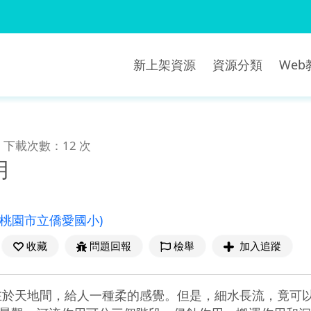
新上架資源
資源分類
We
下載次數：12 次
用
(桃園市立僑愛國小)
收藏
問題回報
檢舉
加入追蹤