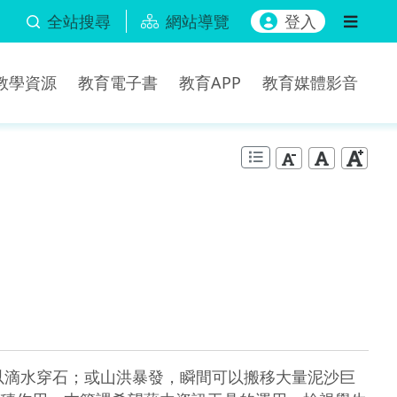
全站搜尋
網站導覽
登入
b教學資源
教育電子書
教育APP
教育媒體影音