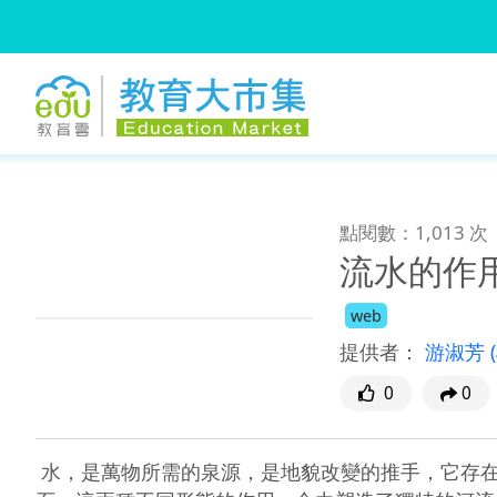
:::
跳到主要內容
:::
點閱數：1,013 次
流水的作
web
提供者：
游淑芳
0
0
 水，是萬物所需的泉源，是地貌改變的推手，它存在於天地間，給人一種柔的感覺。但是，細水長流，竟可以滴水穿石；或山洪暴發，瞬間可以搬移大量泥沙巨