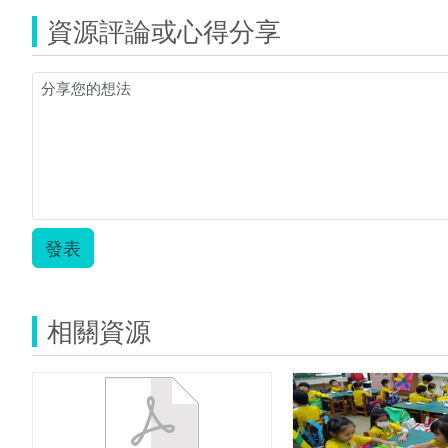
慧
資源評論或心得分享
學
習
教
室
教
案
~
流
水
的
作
用.pd
發表
相關資源