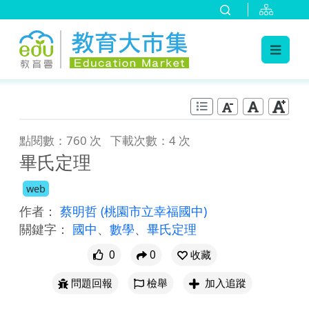
:::
跳到主要內容
:::
點閱數：760 次
下載次數：4 次
畢氏定理
web
作者：
蔡明哲
(桃園市立幸福國中)
關鍵字：
國中
、
數學
、
畢氏定理
0
0
收藏
問題回報
檢舉
加入追蹤