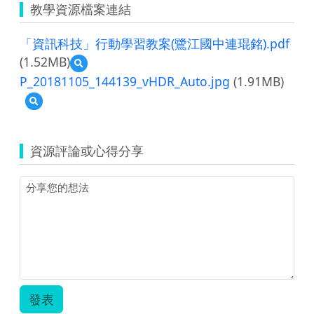
教學資源檔案連結
「資訊科技」行動學習教案(鷺江國中連琨銘).pdf
(1.52MB)
預
覽
P_20181105_144139_vHDR_Auto.jpg
(1.91MB)
「資
預
訊
覽
科
P_20181105_144139_vHDR_Auto.jpg
技」
行
資源評論或心得分享
動
學
習
教
案
(鷺
江
國
中
連
琨
發表
銘).pdf