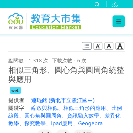
:::
跳到主要內容
:::
點閱數：1,318 次
下載次數：6 次
相似三角形、圓心角與圓周角統整
與應用
web
提供者：
連琨銘
(新北市立鷺江國中)
關鍵字：
縮放與相似
、
相似三角形的應用
、
比例
線段
、
圓心角與圓周角
、
資訊融入數學
、
差異化
教學
、
探究教學
、
ipad應用
、
Geogebra