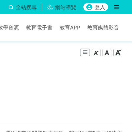
全站搜尋
網站導覽
登入
b教學資源
教育電子書
教育APP
教育媒體影音