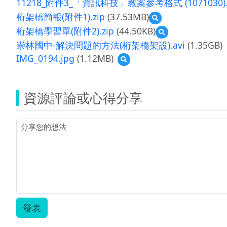
11218_附件3_「資訊科技」教案參考格式 (1071030).
桁架橋簡報(附件1).zip
(37.53MB)
預
覽
桁架橋學習單(附件2).zip
(44.50KB)
預
桁
覽
崇林國中-解決問題的方法(桁架橋架設).avi
(1.35GB)
架
桁
橋
IMG_0194.jpg
(1.12MB)
預
架
簡
覽
橋
報
IMG_0194.jpg
學
(附
習
資源評論或心得分享
件
單
1).zip
(附
件
2).zip
發表