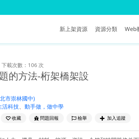
新上架資源
資源分類
We
下載次數：106 次
問題的方法-桁架橋架設
新北市崇林國中)
生活科技
、
動手做，做中學
收藏
問題回報
檢舉
加入追蹤