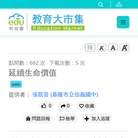
:::
跳到主要內容
:::
點閱數：682 次
下載次數：5 次
延續生命價值
web
提供者：
張凱音
(基隆市立信義國中)
0
0
收藏
問題回報
檢舉
加入追蹤