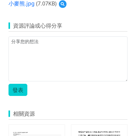
覽
小麥熊.jpg
(7.07KB)
預
生
覽
命
小
教
麥
育
資源評論或心得分享
熊.jpg
教
案.zip
發表
相關資源