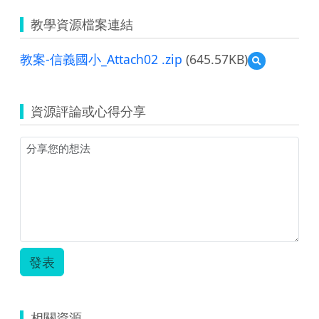
教學資源檔案連結
教案-信義國小_Attach02 .zip
(645.57KB)
預
覽
教
案-
資源評論或心得分享
信
義
國
小
_Attach02
.zip
發表
相關資源