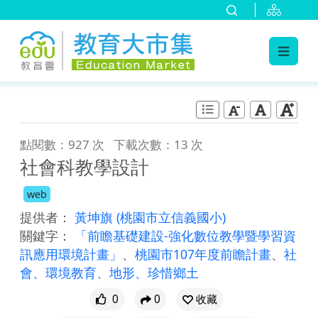
:::
跳到主要內容
:::
點閱數：927 次
下載次數：13 次
社會科教學設計
web
提供者：
黃坤旗
(桃園市立信義國小)
關鍵字：
「前瞻基礎建設-強化數位教學暨學習資
訊應用環境計畫」
、
桃園市107年度前瞻計畫
、
社
會、環境教育、地形、珍惜鄉土
0
0
收藏