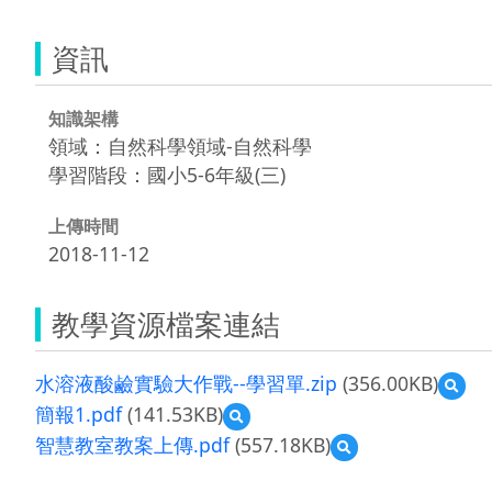
資訊
知識架構
領域：自然科學領域-自然科學
學習階段：國小5-6年級(三)
上傳時間
2018-11-12
教學資源檔案連結
水溶液酸鹼實驗大作戰--學習單.zip
(356.00KB)
預
覽
簡報1.pdf
(141.53KB)
預
水
覽
智慧教室教案上傳.pdf
(557.18KB)
預
溶
簡
覽
液
報
智
酸