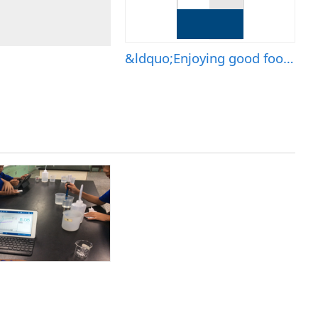
&ldquo;Enjoying good food with friends is great!&rdquo;