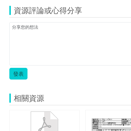
1.pdf
慧
鹼
資源評論或心得分享
教
實
室
驗
教
大
案
作
上
戰-
傳.pdf
-
學
習
單.zi
發表
相關資源