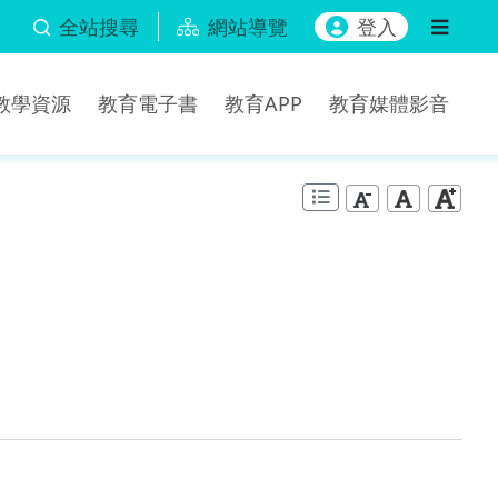
全站搜尋
網站導覽
登入
b教學資源
教育電子書
教育APP
教育媒體影音