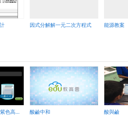
設計
因式分解解一元二次方程式
能源教案
化學-水溶液的性質-紫色高麗菜汁
酸鹼中和
酸與鹼