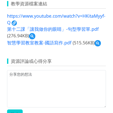
教學資源檔案連結
https://www.youtube.com/watch?v=HKitaMyyf-
Q
第十二課「讓我做你的眼睛」-句型學習單.pdf
(276.94KB)
預
覽
智慧學習教室教案-國語寫作.pdf
(515.56KB)
預
第
覽
十
智
二
慧
課
資源評論或心得分享
學
「讓
習
我
教
做
室
你
教
的
案-
眼
國
睛」-
語
句
寫
型
作.pdf
學
習