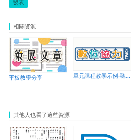
發表
單.pdf
相關資源
單元課程教學示例-聽說讀寫003
平板教學分享
設計-一年級數學
其他人也看了這些資源