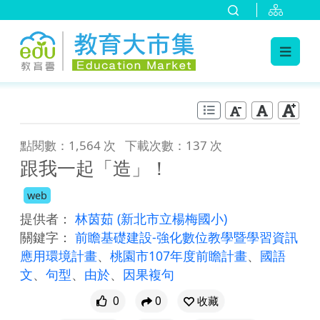
:::
跳到主要內容
:::
點閱數：1,564 次
下載次數：137 次
跟我一起「造」！
web
提供者：
林茵茹
(新北市立楊梅國小)
關鍵字：
前瞻基礎建設-強化數位教學暨學習資訊
應用環境計畫
、
桃園市107年度前瞻計畫
、
國語
文
、
句型
、
由於
、
因果複句
0
0
收藏