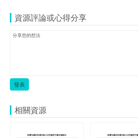
再
見
資源評論或心得分享
螢
火
蟲
延
伸
寫
作.pdf
發表
相關資源