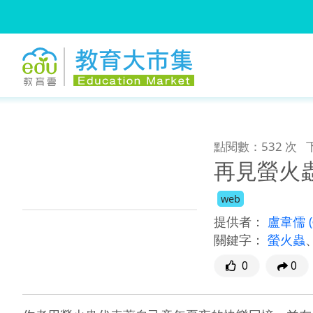
:::
跳到主要內容
:::
點閱數：532 次
再見螢火
web
提供者：
盧韋儒
關鍵字：
螢火蟲
0
0