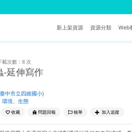
新上架資源
資源分類
We
下載次數：8 次
蟲-延伸寫作
(臺中市立四維國小)
、
環境
、
生態
收藏
問題回報
檢舉
加入追蹤