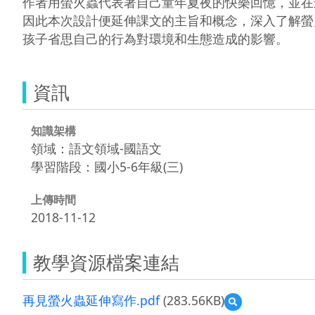
作者用螢火蟲代表著自己童年夏夜的快樂回憶，並在
因此本次設計便延伸課文的主旨和概念，深入了解螢
孩子省思自己的行為對環境和生態造成的影響。
資訊
知識架構
領域：語文領域-國語文
學習階段：國小5-6年級(三)
上傳時間
2018-11-12
教學資源檔案連結
再見螢火蟲延伸寫作.pdf
(283.56KB)
預
覽