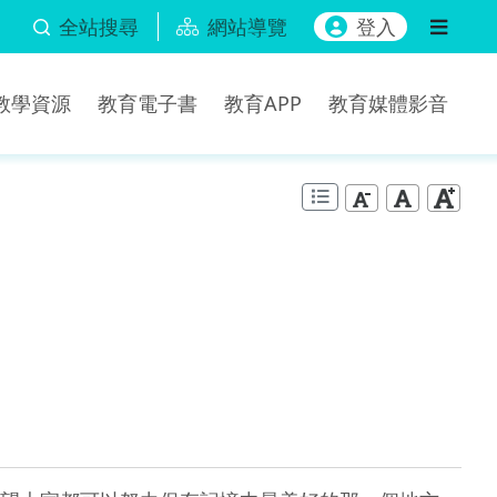
全站搜尋
網站導覽
登入
b教學資源
教育電子書
教育APP
教育媒體影音