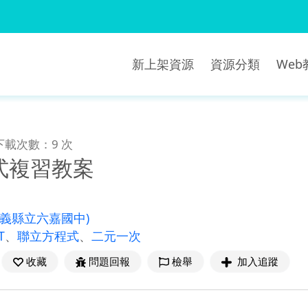
新上架資源
資源分類
We
下載次數：9 次
式複習教案
嘉義縣立六嘉國中)
T
、
聯立方程式
、
二元一次
收藏
問題回報
檢舉
加入追蹤