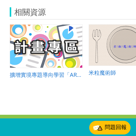
相關資源
米粒魔術師
擴增實境專題導向學習「ARPBL」英語教學
:::
問題回報