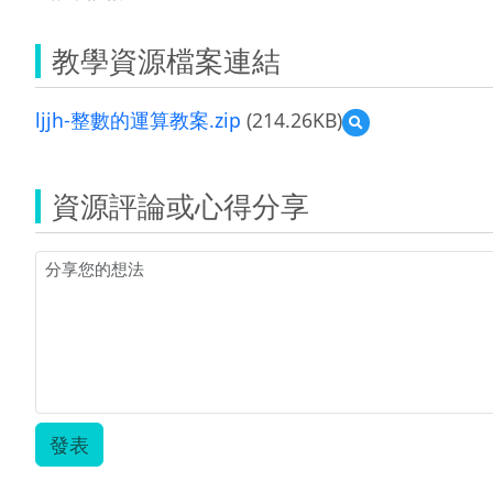
教學資源檔案連結
ljjh-整數的運算教案.zip
(214.26KB)
預
覽
ljjh-
整
資源評論或心得分享
數
的
運
算
教
案.zip
發表