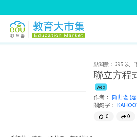
:::
跳到主要內容
:::
點閱數：695 次
聯立方程
web
作者：
簡世隆
(
關鍵字：
KAHOO
0
0