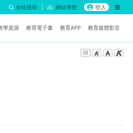
全站搜尋
網站導覽
登入
b教學資源
教育電子書
教育APP
教育媒體影音