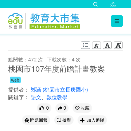
:::
跳到主要內容
:::
點閱數：472 次
下載次數：4 次
桃園市107年度前瞻計畫教案
web
提供者：
鄭涵
(桃園市立長庚國小)
關鍵字：
語文
、
數位教學
0
0
收藏
問題回報
檢舉
加入追蹤