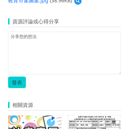
教育市集圖案.jpg
(38.96KB)
預
107
覽
前
教
瞻
育
教
資源評論或心得分享
市
案
集
上
圖
傳.zip
案.jpg
發表
相關資源