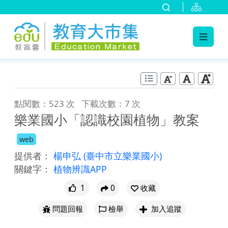
:::
跳到主要內容
:::
點閱數：523 次
下載次數：7 次
樂業國小「認識校園植物」教案
web
提供者：
楊申弘
(臺中市立樂業國小)
關鍵字：
植物辨識APP
1
0
收藏
問題回報
檢舉
加入追蹤